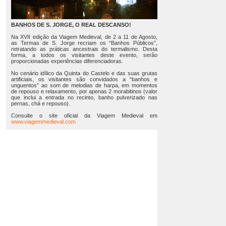
BANHOS DE S. JORGE, O REAL DESCANSO!
Na XVII edição da Viagem Medieval, de 2 a 11 de Agosto,
as Termas de S. Jorge recriam os “Banhos Públicos”,
retratando as práticas ancestrais do termalismo. Desta
forma, a todos os visitantes deste evento, serão
proporcionadas experiências diferenciadoras.
No cenário idílico da Quinta do Castelo e das suas grutas
artificiais, os visitantes são convidados a “banhos e
unguentos” ao som de melodias de harpa, em momentos
de repouso e relaxamento, por apenas 2 morabitinos (valor
que inclui a entrada no recinto, banho pulverizado nas
pernas, chá e repouso).
Consulte o site oficial da Viagem Medieval em
www.viagemmedieval.com