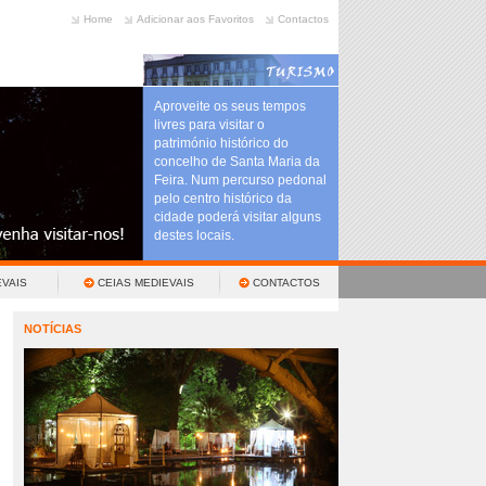
Home
Adicionar aos Favoritos
Contactos
Aproveite os seus tempos
livres para visitar o
património histórico do
concelho de Santa Maria da
Feira. Num percurso pedonal
pelo centro histórico da
cidade poderá visitar alguns
destes locais.
VAIS
CEIAS MEDIEVAIS
CONTACTOS
NOTÍCIAS